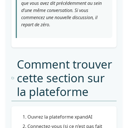
actuelles sur le
que vous avez dit précédemment au sein
fonctionnement
d’une même conversation. Si vous
des LLM
commencez une nouvelle discussion, il
Module
repart de zéro.
4
:
Protection
des
données,
Comment trouver
EU
AI
Act
cette section sur
&
IA
la plateforme
:
ce
que
vous
devez
Ouvrez la plateforme xpandAI
savoir
en
Connectez-vous (si ce n’est pas fait