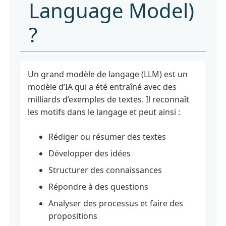
Language Model)
-
Statu
?
quo
et
pertinence
stratégique
Un grand modèle de langage (LLM) est un
Module
modèle d’IA qui a été entraîné avec des
2
milliards d’exemples de textes. Il reconnaît
:
les motifs dans le langage et peut ainsi :
Comprendre
les
Rédiger ou résumer des textes
bases
:
Développer des idées
des
Structurer des connaissances
types
d'IA
Répondre à des questions
aux
ChatBots
Analyser des processus et faire des
propositions