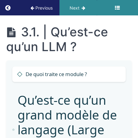
Return to course: xpandAI Academy FR
Previous
Next
xpandAI
3.1. | Qu’est-ce
Academy
FR
qu’un LLM ?
Bienvenue
à
De quoi traite ce module ?
l'AI
Academy
Qu’est-ce qu’un
𝗘𝗫𝗣𝗟𝗢𝗥𝗘𝗥
grand modèle de
Module
1
langage (Large
:
L'IA