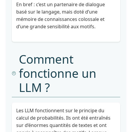
Module
En bref : c’est un partenaire de dialogue
3
basé sur le langage, mais doté d’une
:
mémoire de connaissances colossale et
Utilisation
d’une grande sensibilité aux motifs.
efficace
de
l'IA
-
La
Comment
clé
réside
fonctionne un
dans
le
LLM ?
prompt
Module
4
Les LLM fonctionnent sur le principe du
:
calcul de probabilités. Ils ont été entraînés
Utilisation
responsable
sur d’énormes quantités de textes et ont
de