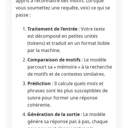
appris à reconnaître des motifs. Lorsque
l'IA
vous soumettez une requête, voici ce qui se
passe :
Module
5
Traitement de l’entrée
: Votre texte
:
est décomposé en petites unités
Réflexion
(tokens) et traduit en un format lisible
et
par la machine.
prochaines
étapes
Comparaison de motifs
: Le modèle
parcourt sa « mémoire » à la recherche
𝗡𝗔𝗩𝗜𝗚𝗔𝗧𝗢𝗥
de motifs et de contextes similaires.
Prédiction
: Il calcule quels mots et
Module
phrases sont les plus susceptibles de
1
suivre pour former une réponse
:
cohérente.
L'IA
centrée
Génération de la sortie
: Le modèle
sur
génère sa réponse pas à pas, chaque
l'humain