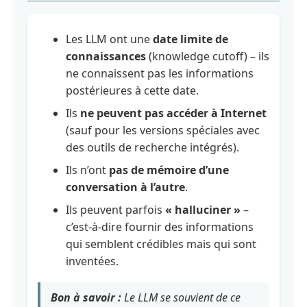
les
grands
modèles
Les LLM ont une
date limite de
de
connaissances
(knowledge cutoff) – ils
langage
ne connaissent pas les informations
postérieures à cette date.
3.1.
|
Ils
ne peuvent pas accéder à Internet
Qu'est-
ce
(sauf pour les versions spéciales avec
qu'un
des outils de recherche intégrés).
LLM ?
Ils n’ont
pas de mémoire d’une
3.2 |
Quel LLM
conversation à l’autre
.
est adapté
à la tâche ?
Ils peuvent parfois
« halluciner »
–
– Choisir de
c’est-à-dire fournir des informations
manière
ciblée
qui semblent crédibles mais qui sont
plutôt
inventées.
qu'aléatoire
3.3 | 5
Bon à savoir :
Le LLM se souvient de ce
découvertes