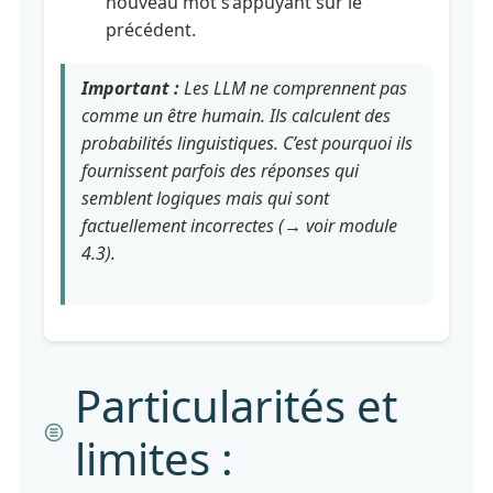
nouveau mot s’appuyant sur le
en
précédent.
pratique
-
une
Important :
Les LLM ne
comprennent
pas
application
comme un être humain. Ils calculent des
consciente
probabilités linguistiques. C’est pourquoi ils
fournissent parfois des réponses qui
Module
semblent logiques mais qui sont
2
factuellement incorrectes (→ voir module
:
4.3).
Ingénierie
de
prompt
avancée
Module
Particularités et
3
:
limites :
Travailler
avec