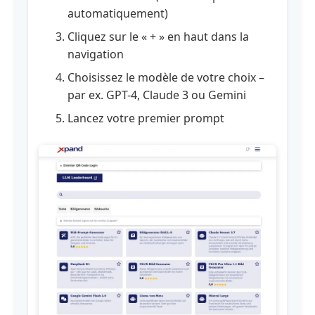
tant
automatiquement)
qu'utilisateur/utilisatrice
Cliquez sur le « + » en haut dans la
navigation
Module
Choisissez le modèle de votre choix –
5
:
par ex. GPT-4, Claude 3 ou Gemini
Assistants
Lancez votre premier prompt
personnels
-
Prototypage
Module
6
:
Astuces
de
productivité
avec
l'IA