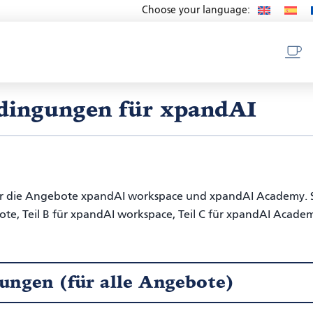
Choose your language:
dingungen für xpandAI
ür die Angebote xpandAI workspace und xpandAI Academy. 
gebote, Teil B für xpandAI workspace, Teil C für xpandAI Acade
ungen (für alle Angebote)