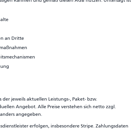
ässigen Rahmen und gemäß diesen AGB nutzen. Untersagt ist
alte
n an Dritte
gsmaßnahmen
heitsmechanismen
tzung
der jeweils aktuellen Leistungs-, Paket- bzw.
llen Angebot. Alle Preise verstehen sich netto zzgl.
h anders angegeben.
ienstleister erfolgen, insbesondere Stripe. Zahlungsdaten