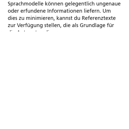
Sprachmodelle können gelegentlich ungenaue
oder erfundene Informationen liefern. Um
dies zu minimieren, kannst du Referenztexte
zur Verfügung stellen, die als Grundlage für
die Antworten dienen:
Weise das Modell an, deinen Referenztext
zu berücksichtigen, indem du ihn klar
hervorhebst.
Verwende Zitate aus dem Referenztext,
um deine Anfrage zu stützen.
Referenztexte können in spezielle
### …
Formatierungen wie
###
eingeschlossen werden, um sie deutlich zu
machen.
3. Teile komplexe